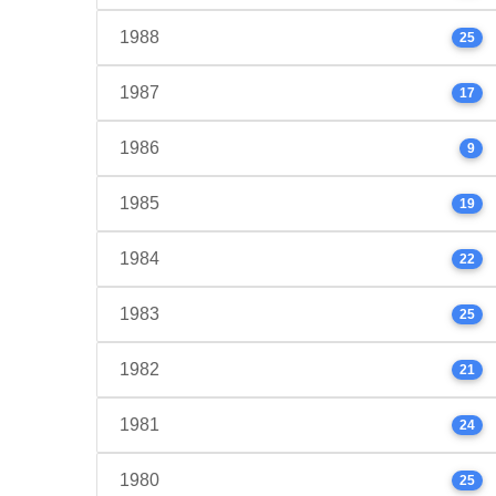
1988
25
1987
17
1986
9
1985
19
1984
22
1983
25
1982
21
1981
24
1980
25