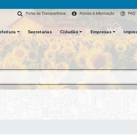
Portal da Transparência
Acesso à Informação
FAQ
efeitura
Secretarias
Cidadão
Empresas
Impre