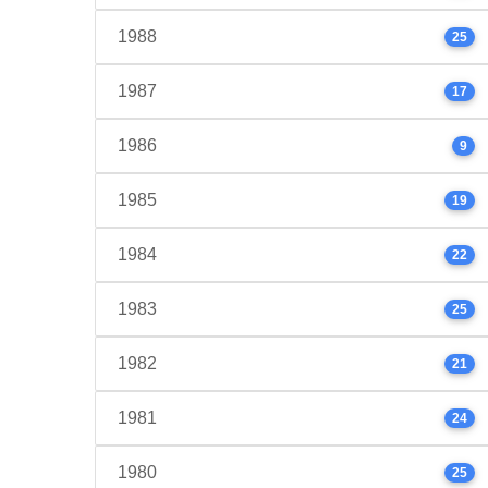
1988
25
1987
17
1986
9
1985
19
1984
22
1983
25
1982
21
1981
24
1980
25