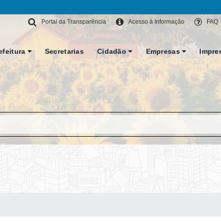
Portal da Transparência
Acesso à Informação
FAQ
efeitura
Secretarias
Cidadão
Empresas
Impre