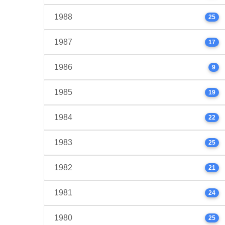
1988
25
1987
17
1986
9
1985
19
1984
22
1983
25
1982
21
1981
24
1980
25