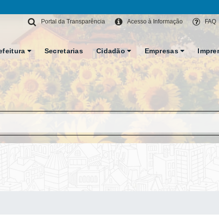
Portal da Transparência
Acesso à Informação
FAQ
efeitura
Secretarias
Cidadão
Empresas
Impre