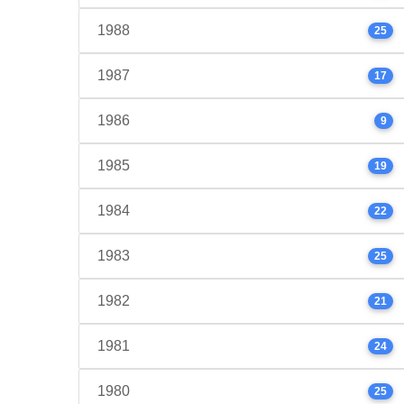
1988
25
1987
17
1986
9
1985
19
1984
22
1983
25
1982
21
1981
24
1980
25