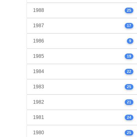
1988
25
1987
17
1986
9
1985
19
1984
22
1983
25
1982
21
1981
24
1980
25