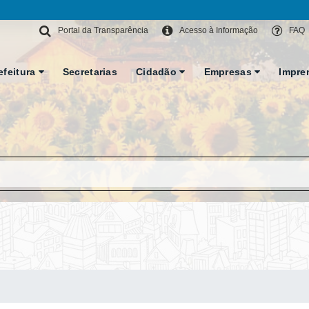
Portal da Transparência
Acesso à Informação
FAQ
efeitura
Secretarias
Cidadão
Empresas
Impre