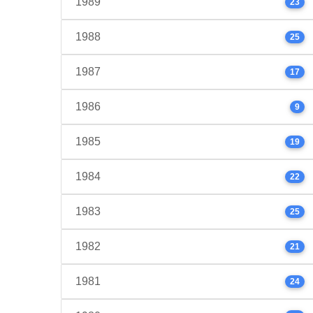
1989
23
1988
25
1987
17
1986
9
1985
19
1984
22
1983
25
1982
21
1981
24