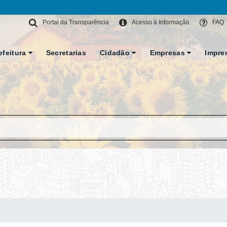
Portal da Transparência
Acesso à Informação
FAQ
efeitura
Secretarias
Cidadão
Empresas
Impre