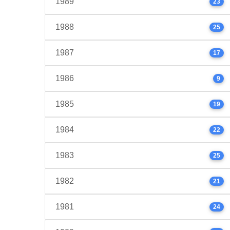
1989
23
1988
25
1987
17
1986
9
1985
19
1984
22
1983
25
1982
21
1981
24