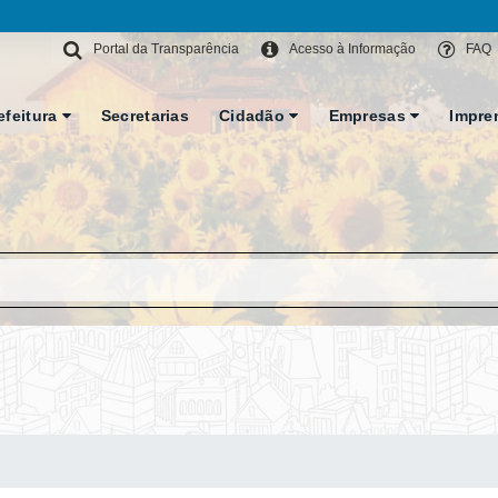
Portal da Transparência
Acesso à Informação
FAQ
efeitura
Secretarias
Cidadão
Empresas
Impre