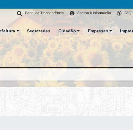
Portal da Transparência
Acesso à Informação
FAQ
efeitura
Secretarias
Cidadão
Empresas
Impre