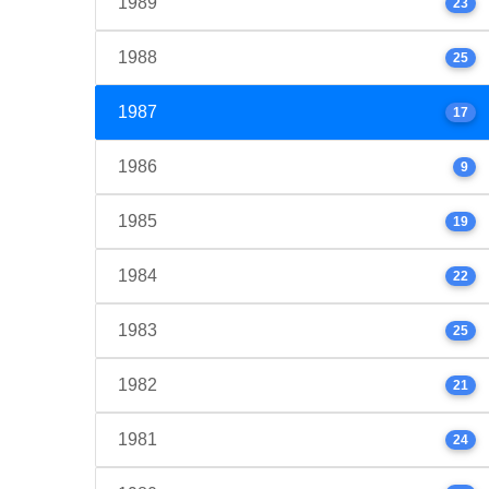
1989
23
1988
25
1987
17
1986
9
1985
19
1984
22
1983
25
1982
21
1981
24