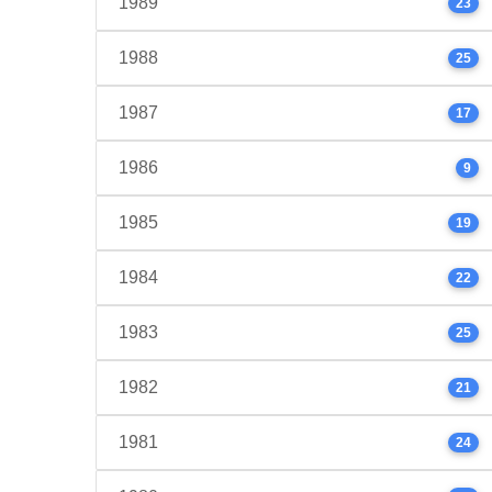
1989
23
1988
25
1987
17
1986
9
1985
19
1984
22
1983
25
1982
21
1981
24