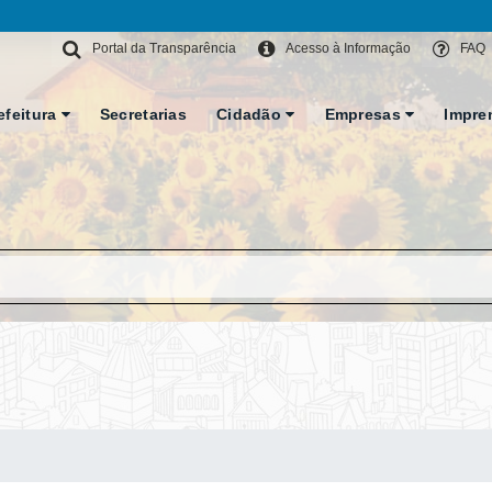
Portal da Transparência
Acesso à Informação
FAQ
efeitura
Secretarias
Cidadão
Empresas
Impre