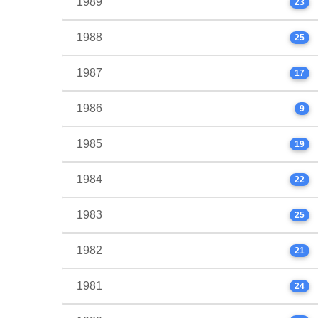
1989
23
1988
25
1987
17
1986
9
1985
19
1984
22
1983
25
1982
21
1981
24