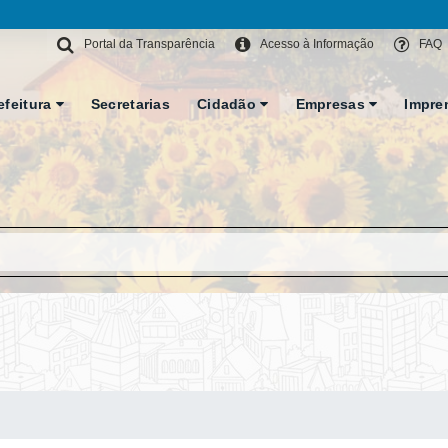
Portal da Transparência
Acesso à Informação
FAQ
efeitura
Secretarias
Cidadão
Empresas
Impre