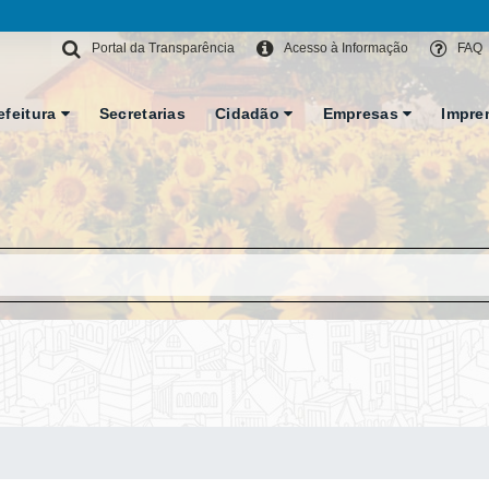
Portal da Transparência
Acesso à Informação
FAQ
efeitura
Secretarias
Cidadão
Empresas
Impre