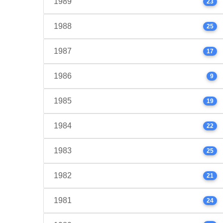
1989
23
1988
25
1987
17
1986
9
1985
19
1984
22
1983
25
1982
21
1981
24