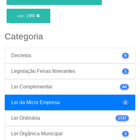
1980
ANO:
Categoria
Decretos
9
Legislação Feiras Itinerantes
1
Lei Complementar
44
Lei da Micro Empresa
2
Lei Ordinária
1727
Lei Orgânica Municipal
3