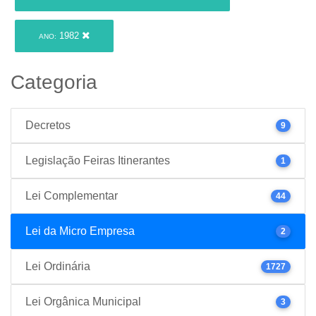
1982
ANO:
Categoria
Decretos
9
Legislação Feiras Itinerantes
1
Lei Complementar
44
Lei da Micro Empresa
2
Lei Ordinária
1727
Lei Orgânica Municipal
3