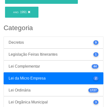
1991
ANO:
Categoria
Decretos
9
Legislação Feiras Itinerantes
1
Lei Complementar
44
Lei da Micro Empresa
2
Lei Ordinária
1727
Lei Orgânica Municipal
3