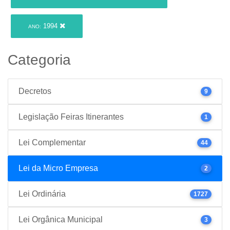
1994
ANO:
Categoria
Decretos
9
Legislação Feiras Itinerantes
1
Lei Complementar
44
Lei da Micro Empresa
2
Lei Ordinária
1727
Lei Orgânica Municipal
3