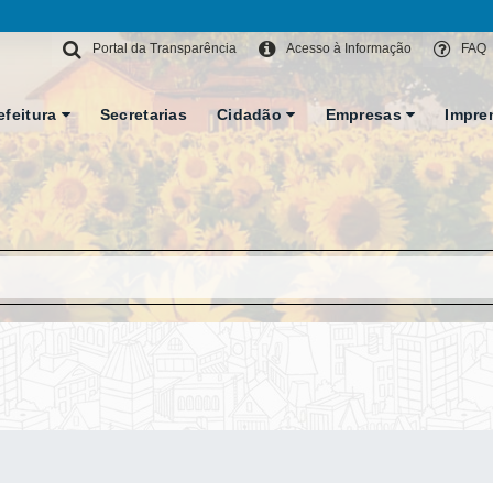
Portal da Transparência
Acesso à Informação
FAQ
efeitura
Secretarias
Cidadão
Empresas
Impre