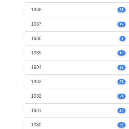
1988
25
1987
17
1986
9
1985
19
1984
22
1983
25
1982
21
1981
24
1980
25