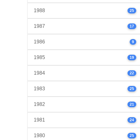
1988
25
1987
17
1986
9
1985
19
1984
22
1983
25
1982
21
1981
24
1980
25