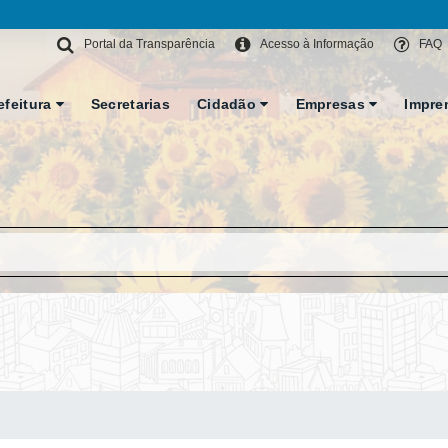
Portal da Transparência
Acesso à Informação
FAQ
efeitura
Secretarias
Cidadão
Empresas
Impre