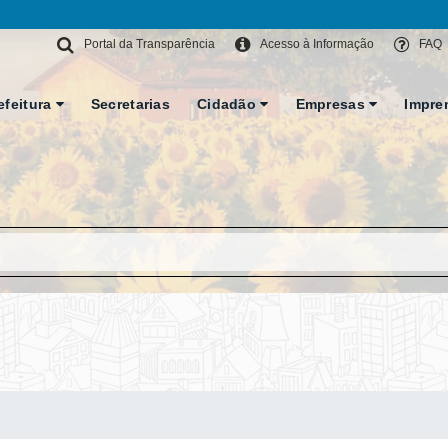
Portal da Transparência
Acesso à Informação
FAQ
efeitura
Secretarias
Cidadão
Empresas
Impre