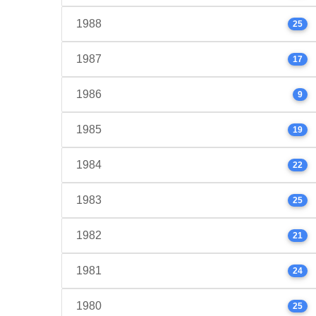
1988
25
1987
17
1986
9
1985
19
1984
22
1983
25
1982
21
1981
24
1980
25