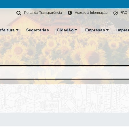
Portal da Transparência
Acesso à Informação
FAQ
efeitura
Secretarias
Cidadão
Empresas
Impre