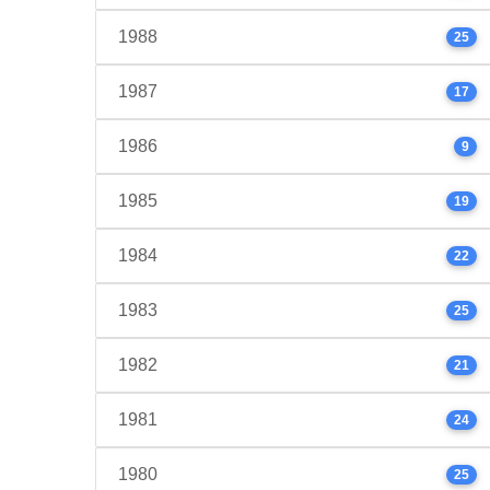
1988
25
1987
17
1986
9
1985
19
1984
22
1983
25
1982
21
1981
24
1980
25