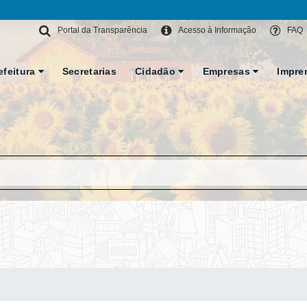
Portal da Transparência
Acesso à Informação
FAQ
efeitura
Secretarias
Cidadão
Empresas
Impre