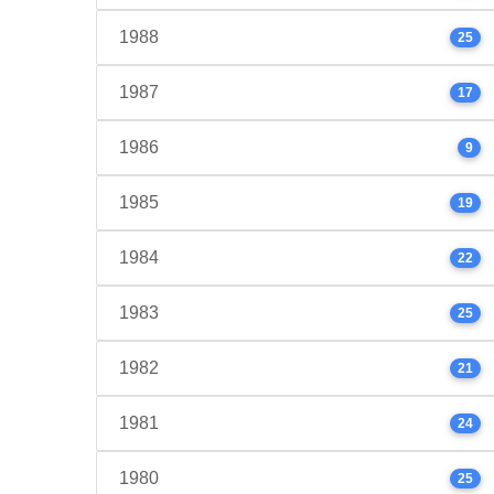
1988
25
1987
17
1986
9
1985
19
1984
22
1983
25
1982
21
1981
24
1980
25