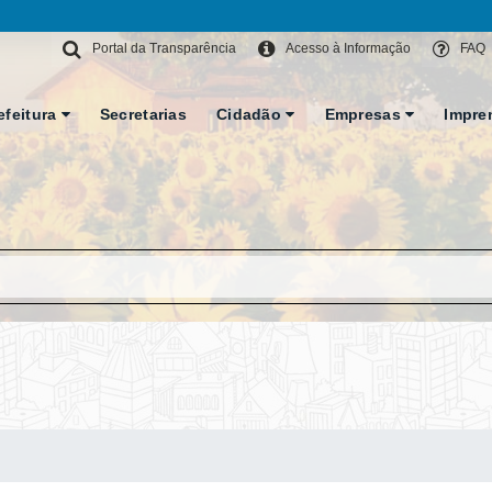
Portal da Transparência
Acesso à Informação
FAQ
efeitura
Secretarias
Cidadão
Empresas
Impre