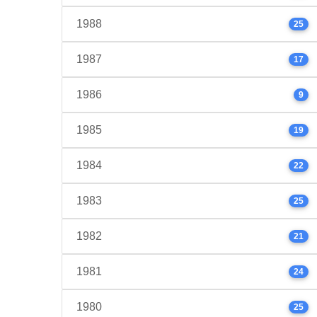
1988
25
1987
17
1986
9
1985
19
1984
22
1983
25
1982
21
1981
24
1980
25