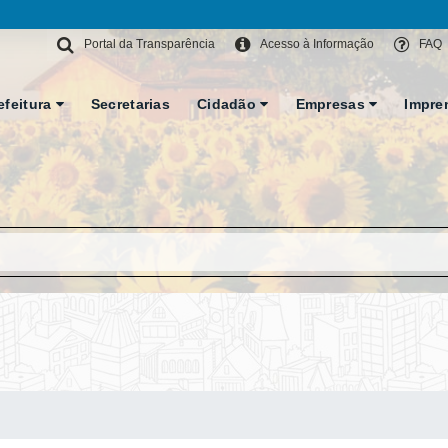
Portal da Transparência
Acesso à Informação
FAQ
efeitura
Secretarias
Cidadão
Empresas
Impre