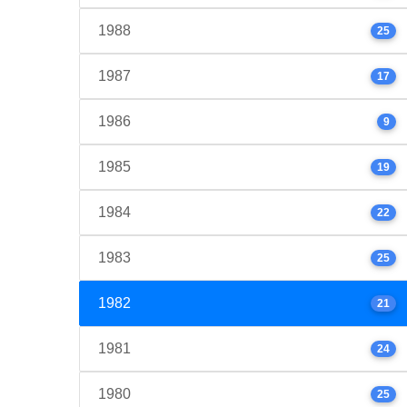
1988
25
1987
17
1986
9
1985
19
1984
22
1983
25
1982
21
1981
24
1980
25