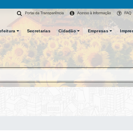
Portal da Transparência
Acesso à Informação
FAQ
efeitura
Secretarias
Cidadão
Empresas
Impre