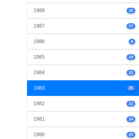
1988
25
1987
17
1986
9
1985
19
1984
22
1983
25
1982
21
1981
24
1980
25