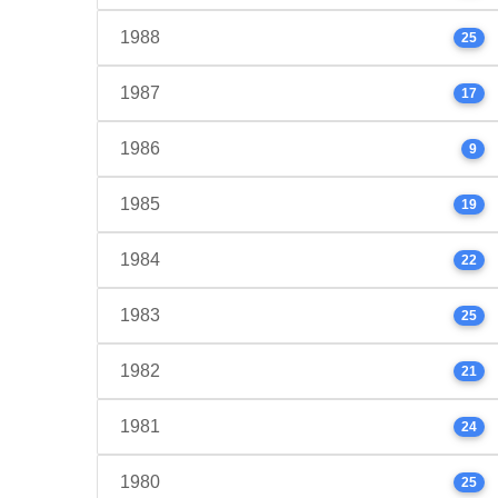
1988
25
1987
17
1986
9
1985
19
1984
22
1983
25
1982
21
1981
24
1980
25