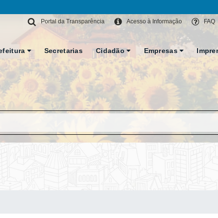
Portal da Transparência
Acesso à Informação
FAQ
efeitura
Secretarias
Cidadão
Empresas
Impre