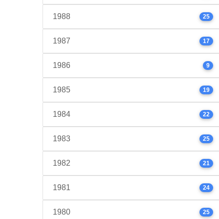
1988
25
1987
17
1986
9
1985
19
1984
22
1983
25
1982
21
1981
24
1980
25