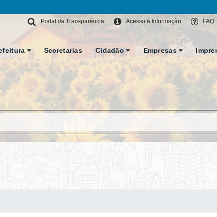
Portal da Transparência
Acesso à Informação
FAQ
efeitura
Secretarias
Cidadão
Empresas
Impre