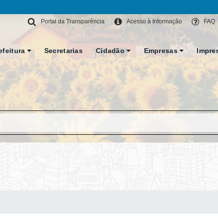
Portal da Transparência
Acesso à Informação
FAQ
efeitura
Secretarias
Cidadão
Empresas
Impre