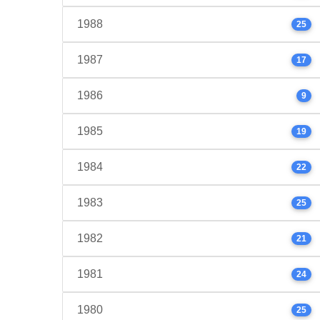
1988
25
1987
17
1986
9
1985
19
1984
22
1983
25
1982
21
1981
24
1980
25