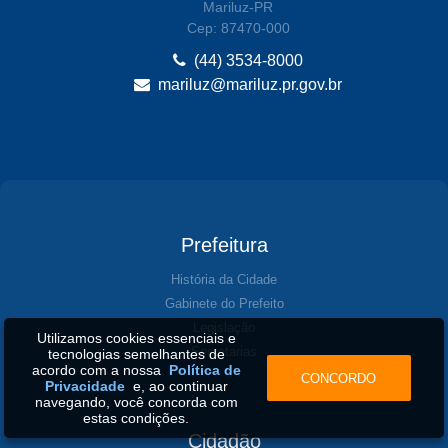
Mariluz-PR
Cep: 87470-000
(44) 3534-8000
mariluz@mariluz.pr.gov.br
Prefeitura
História da Cidade
Gabinete do Prefeito
Legislação
Utilizamos cookies essenciais e
Secretarias
tecnologias semelhantes de
acordo com a nossa
Política de
CONCORDO
Privacidade
e, ao continuar
navegando, você concorda com
estas condições.
Cidadão