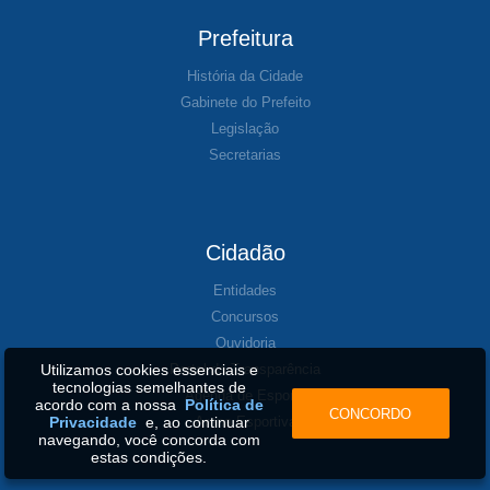
Prefeitura
História da Cidade
Gabinete do Prefeito
Legislação
Secretarias
Cidadão
Entidades
Concursos
Ouvidoria
Utilizamos cookies essenciais e
Portal da Transparência
tecnologias semelhantes de
Agenda de Esporte
acordo com a nossa
Política de
CONCORDO
Privacidade
e, ao continuar
Arena Esportiva
navegando, você concorda com
estas condições.