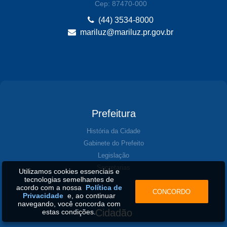
Cep: 87470-000
(44) 3534-8000
mariluz@mariluz.pr.gov.br
Prefeitura
História da Cidade
Gabinete do Prefeito
Legislação
Secretarias
Utilizamos cookies essenciais e
tecnologias semelhantes de
acordo com a nossa
Política de
CONCORDO
Privacidade
e, ao continuar
navegando, você concorda com
Cidadão
estas condições.