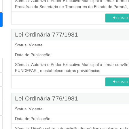
Súmula:
Autoriza o Poder Executivo Municipal a firmar Term
Prosafras da Secretaria de Transportes do Estado de Paraná, 
DETALH
Lei Ordinária 777/1981
Status:
Vigente
Data de Publicação:
Súmula:
Autoriza o Poder Executivo Municipal a firmar conv
FUNDEPAR , e estabelece outras providências.
DETALH
Lei Ordinária 776/1981
Status:
Vigente
Data de Publicação:
Súmula:
Dispõe sobre a demolição de prédios escolares, e dá 