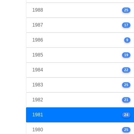
1988
25
1987
17
1986
9
1985
19
1984
22
1983
25
1982
21
1981
24
1980
25