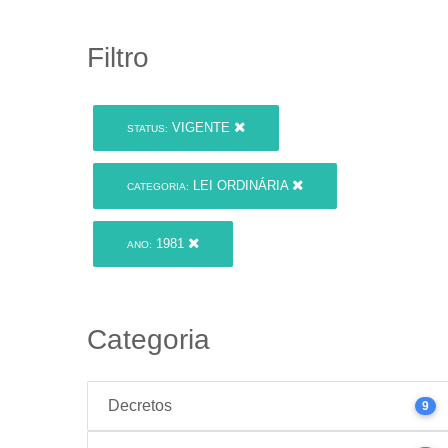
Filtro
VIGENTE
STATUS:
LEI ORDINÁRIA
CATEGORIA:
1981
ANO:
Categoria
Decretos
9