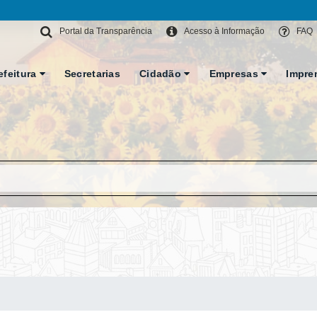
Portal da Transparência
Acesso à Informação
FAQ
efeitura
Secretarias
Cidadão
Empresas
Impre