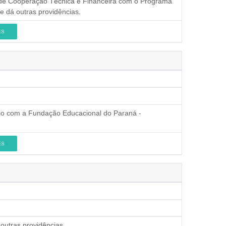
o de Cooperação Técnica e Financeira com o Programa
e dá outras providências.
ES
ênio com a Fundação Educacional do Paraná -
ES
outras providências.