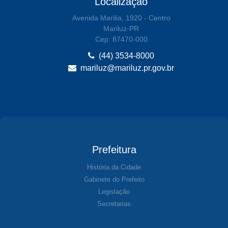
Localização
Avenida Marilia, 1920 - Centro
Mariluz-PR
Cep: 87470-000
(44) 3534-8000
mariluz@mariluz.pr.gov.br
Prefeitura
História da Cidade
Gabinete do Prefeito
Legislação
Secretarias