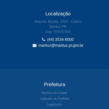
Localização
Avenida Marilia, 1920 - Centro
Mariluz-PR
Cep: 87470-000
(44) 3534-8000
mariluz@mariluz.pr.gov.br
Prefeitura
História da Cidade
Gabinete do Prefeito
Legislação