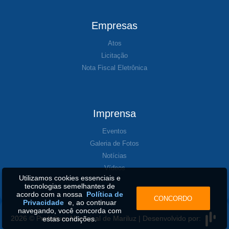
Empresas
Atos
Licitação
Nota Fiscal Eletrônica
Imprensa
Eventos
Galeria de Fotos
Notícias
Vídeos
Utilizamos cookies essenciais e
tecnologias semelhantes de
acordo com a nossa
Política de
CONCORDO
Privacidade
e, ao continuar
navegando, você concorda com
2026 © Prefeitura Municipal de Mariluz | Desenvolvido por:
estas condições.