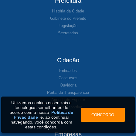
Prefeitura
História da Cidade
Gabinete do Prefeito
Legislação
Secretarias
Cidadão
Entidades
Concursos
Ouvidoria
Portal da Transparência
Agenda de Esporte
Utilizamos cookies essenciais e
Arena Esportiva
tecnologias semelhantes de
acordo com a nossa
Política de
CONCORDO
Privacidade
e, ao continuar
navegando, você concorda com
estas condições.
Empresas