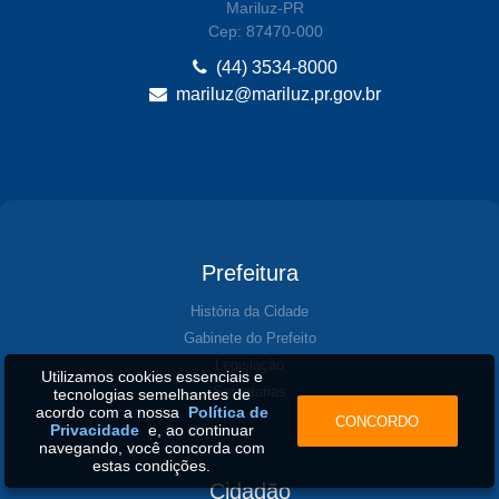
Mariluz-PR
Cep: 87470-000
(44) 3534-8000
mariluz@mariluz.pr.gov.br
Prefeitura
História da Cidade
Gabinete do Prefeito
Legislação
Utilizamos cookies essenciais e
Secretarias
tecnologias semelhantes de
acordo com a nossa
Política de
CONCORDO
Privacidade
e, ao continuar
navegando, você concorda com
estas condições.
Cidadão