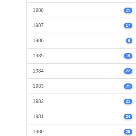
1988
25
1987
17
1986
9
1985
19
1984
22
1983
25
1982
21
1981
24
1980
25