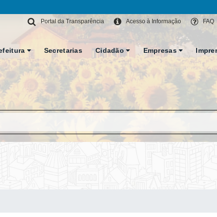
Portal da Transparência
Acesso à Informação
FAQ
efeitura
Secretarias
Cidadão
Empresas
Impre