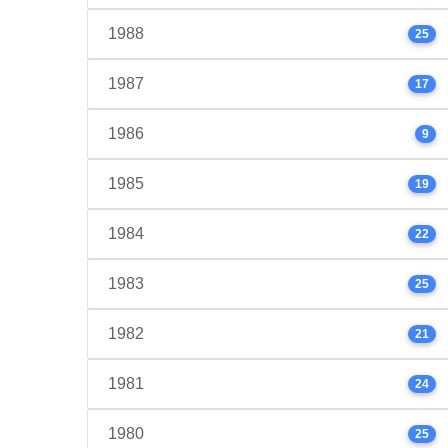
1988
25
1987
17
1986
9
1985
19
1984
22
1983
25
1982
21
1981
24
1980
25