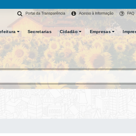
Portal da Transparência
Acesso à Informação
FAQ
efeitura
Secretarias
Cidadão
Empresas
Impre