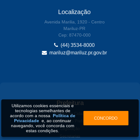
Localização
Avenida Marilia, 1920 - Centro
Mariluz-PR
Cep: 87470-000
(44) 3534-8000
mariluz@mariluz.pr.gov.br
Prefeitura
Utilizamos cookies essenciais e
tecnologias semelhantes de
História da Cidade
acordo com a nossa
Política de
CONCORDO
Privacidade
e, ao continuar
Gabinete do Prefeito
navegando, você concorda com
Legislação
estas condições.
Secretarias