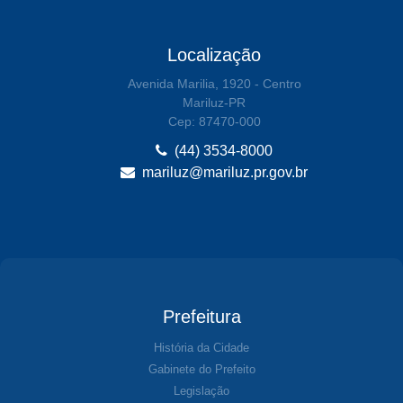
Localização
Avenida Marilia, 1920 - Centro
Mariluz-PR
Cep: 87470-000
(44) 3534-8000
mariluz@mariluz.pr.gov.br
Prefeitura
História da Cidade
Gabinete do Prefeito
Legislação