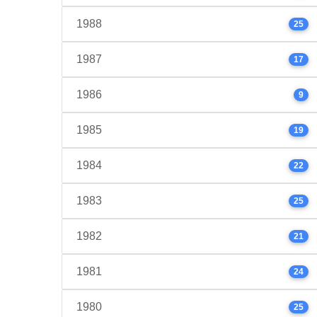
1988
25
1987
17
1986
9
1985
19
1984
22
1983
25
1982
21
1981
24
1980
25