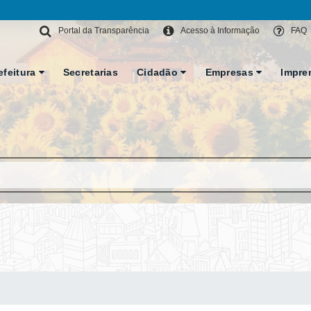
Portal da Transparência
Acesso à Informação
FAQ
efeitura
Secretarias
Cidadão
Empresas
Impre