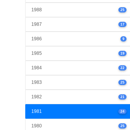
1988
25
1987
17
1986
9
1985
19
1984
22
1983
25
1982
21
1981
24
1980
25