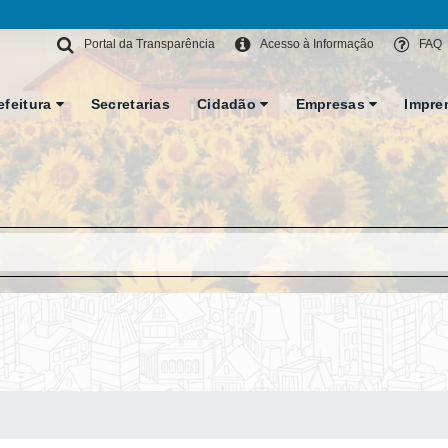
Portal da Transparência
Acesso à Informação
FAQ
efeitura
Secretarias
Cidadão
Empresas
Impre