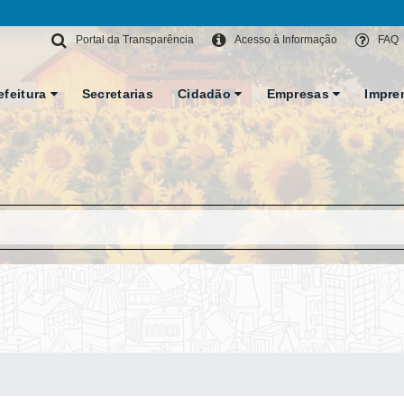
Portal da Transparência
Acesso à Informação
FAQ
efeitura
Secretarias
Cidadão
Empresas
Impre