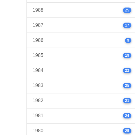
1988
25
1987
17
1986
9
1985
19
1984
22
1983
25
1982
21
1981
24
1980
25