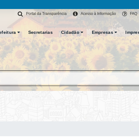
Portal da Transparência
Acesso à Informação
FAQ
efeitura
Secretarias
Cidadão
Empresas
Impre