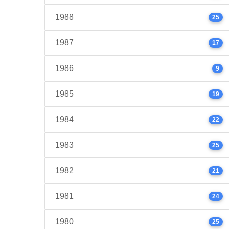
1988
25
1987
17
1986
9
1985
19
1984
22
1983
25
1982
21
1981
24
1980
25