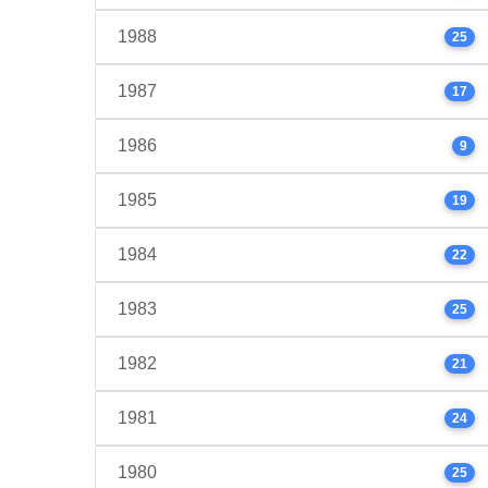
1988
25
1987
17
1986
9
1985
19
1984
22
1983
25
1982
21
1981
24
1980
25