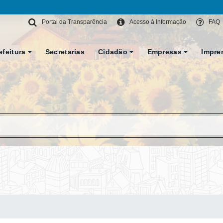
Portal da Transparência
Acesso à Informação
FAQ
efeitura
Secretarias
Cidadão
Empresas
Impre