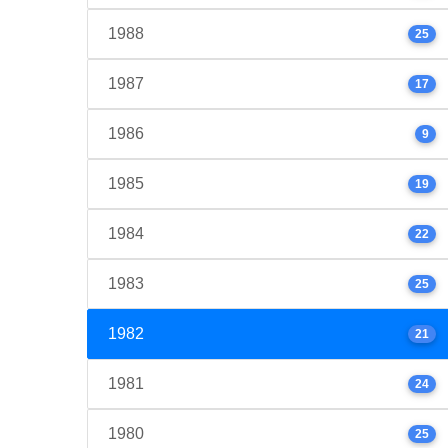
1988
25
1987
17
1986
9
1985
19
1984
22
1983
25
1982
21
1981
24
1980
25