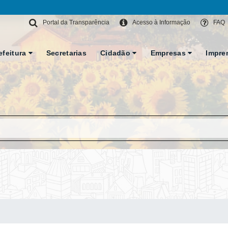
Portal da Transparência
Acesso à Informação
FAQ
efeitura
Secretarias
Cidadão
Empresas
Impre