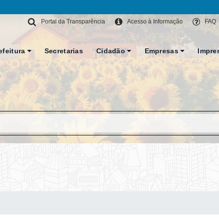
Portal da Transparência
Acesso à Informação
FAQ
efeitura
Secretarias
Cidadão
Empresas
Impre