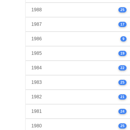
1988
25
1987
17
1986
9
1985
19
1984
22
1983
25
1982
21
1981
24
1980
25