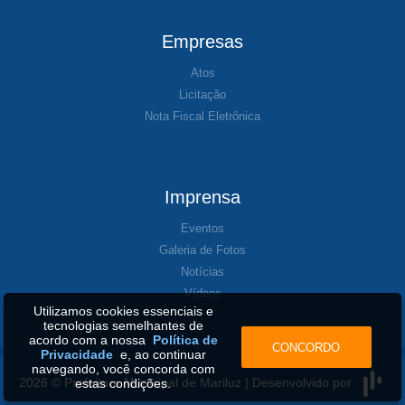
Empresas
Atos
Licitação
Nota Fiscal Eletrônica
Imprensa
Eventos
Galeria de Fotos
Notícias
Vídeos
Utilizamos cookies essenciais e
tecnologias semelhantes de
acordo com a nossa
Política de
CONCORDO
Privacidade
e, ao continuar
navegando, você concorda com
2026 © Prefeitura Municipal de Mariluz | Desenvolvido por:
estas condições.