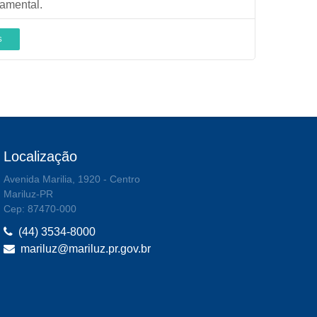
amental.
S
Localização
Avenida Marilia, 1920 - Centro
Mariluz-PR
Cep: 87470-000
(44) 3534-8000
mariluz@mariluz.pr.gov.br