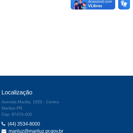
Localização
Avenida Marilia, 1920 - Centro
Mariluz-PR
Cep: 87470-000
(44) 3534-8000
mariluz@mariluz.pr.gov.br