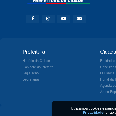
Prefeitura
Cidad
História da Cidade
Entidades
Gabinete do Prefeito
Concurso
Legislação
Ouvidoria
Secretarias
Portal da 
Agenda de
Arena Esp
Utilizamos cookies essenc
Privacidade
e, ao 