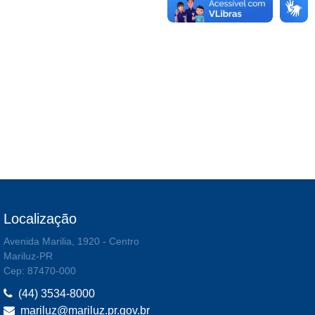
Localização
Avenida Marilia, 1920 - Centro
Mariluz-PR
Cep: 87470-000
(44) 3534-8000
mariluz@mariluz.pr.gov.br