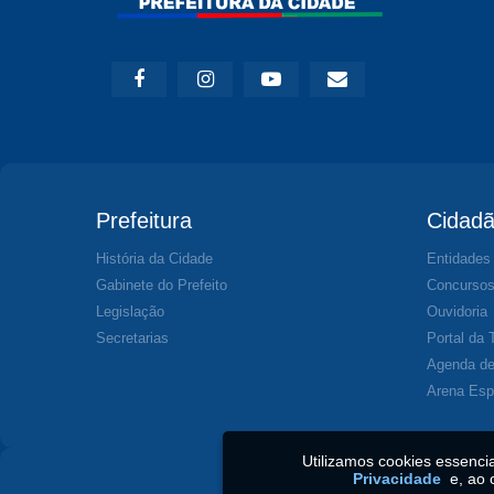
Prefeitura
Cidad
História da Cidade
Entidades
Gabinete do Prefeito
Concurso
Legislação
Ouvidoria
Secretarias
Portal da 
Agenda de
Arena Esp
Utilizamos cookies essenc
Privacidade
e, ao 